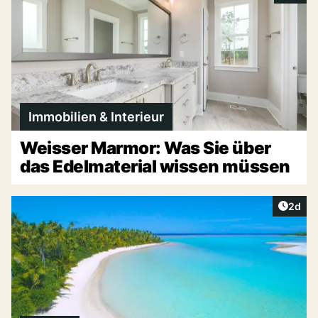
Immobilien & Interieur
Weisser Marmor: Was Sie über
das Edelmaterial wissen müssen
Artike
2d