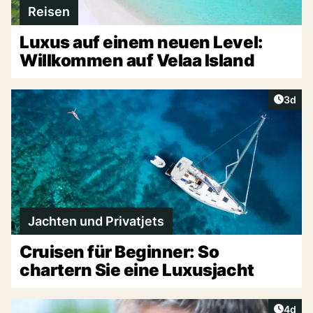
Reisen
Luxus auf einem neuen Level:
Willkommen auf Velaa Island
Artike
3d
Jachten und Privatjets
Cruisen für Beginner: So
chartern Sie eine Luxusjacht
Artike
4d