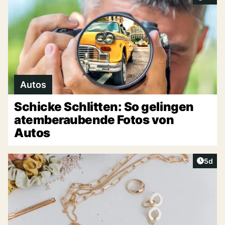
Autos
Schicke Schlitten: So gelingen
atemberaubende Fotos von
Autos
Artike
5d