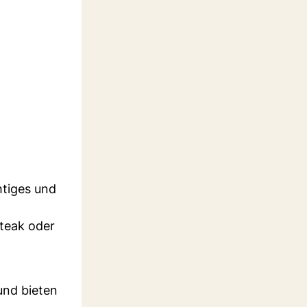
htiges und
teak oder
 und bieten