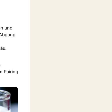
en und
n Abgang
äu.
e
m Pairing