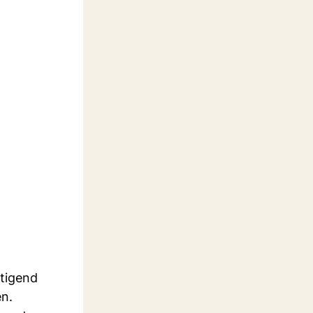
ltigend
en.