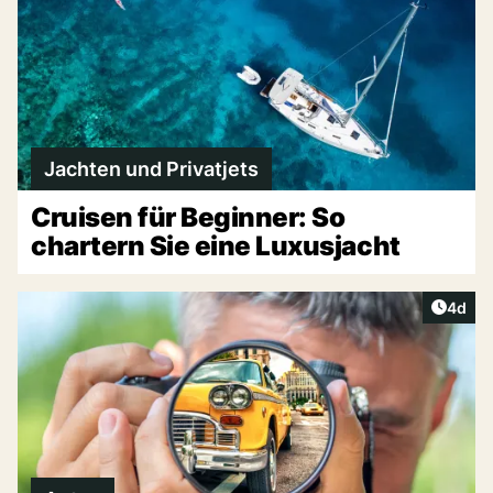
Jachten und Privatjets
Cruisen für Beginner: So
chartern Sie eine Luxusjacht
Artike
4d