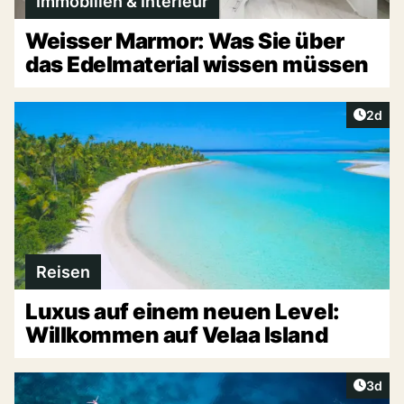
Immobilien & Interieur
Weisser Marmor: Was Sie über
das Edelmaterial wissen müssen
Artike
2d
Reisen
Luxus auf einem neuen Level:
Willkommen auf Velaa Island
Artike
3d