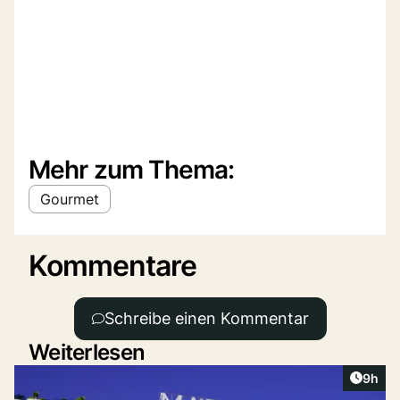
Mehr zum Thema:
Gourmet
Kommentare
Schreibe einen Kommentar
Weiterlesen
Artike
9h