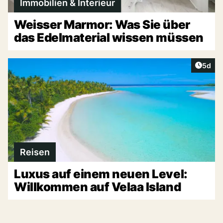
Immobilien & Interieur
Weisser Marmor: Was Sie über
das Edelmaterial wissen müssen
Artike
5d
Reisen
Luxus auf einem neuen Level:
Willkommen auf Velaa Island