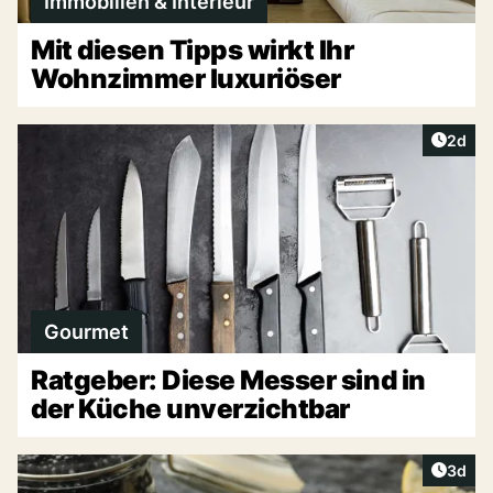
Immobilien & Interieur
Mit diesen Tipps wirkt Ihr
Wohnzimmer luxuriöser
Artike
2d
Gourmet
Ratgeber: Diese Messer sind in
der Küche unverzichtbar
Artike
3d