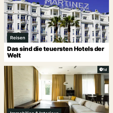
Reisen
Das sind die teuersten Hotels der
Welt
Artike
1d