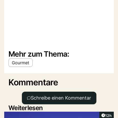
Mehr zum Thema:
Gourmet
Kommentare
Schreibe einen Kommentar
Weiterlesen
Artikel
12h