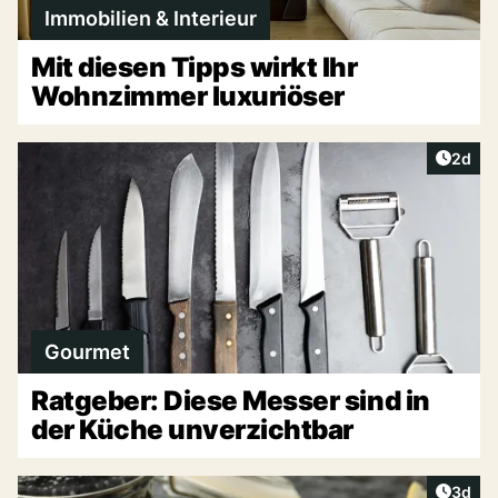
Immobilien & Interieur
Mit diesen Tipps wirkt Ihr
Wohnzimmer luxuriöser
Artike
2d
Gourmet
Ratgeber: Diese Messer sind in
der Küche unverzichtbar
Artike
3d