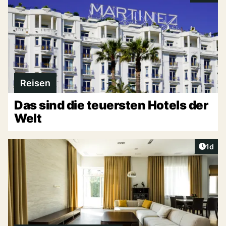
Reisen
Das sind die teuersten Hotels der
Welt
Artike
1d