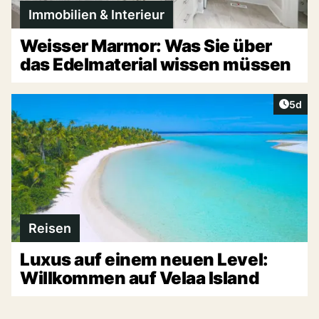
Immobilien & Interieur
Weisser Marmor: Was Sie über
das Edelmaterial wissen müssen
Artike
5d
Reisen
Luxus auf einem neuen Level:
Willkommen auf Velaa Island