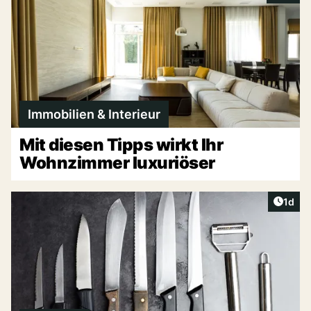
Immobilien & Interieur
Mit diesen Tipps wirkt Ihr
Wohnzimmer luxuriöser
Artike
1d