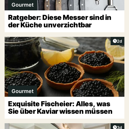
Gourmet
Ratgeber: Diese Messer sind in
der Küche unverzichtbar
Artike
2d
Gourmet
Exquisite Fischeier: Alles, was
Sie über Kaviar wissen müssen
Artike
3d