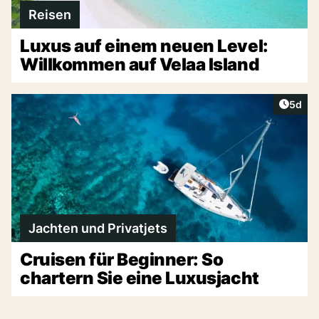
Reisen
Luxus auf einem neuen Level:
Willkommen auf Velaa Island
Artike
5d
Jachten und Privatjets
Cruisen für Beginner: So
chartern Sie eine Luxusjacht