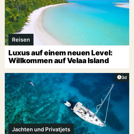
Reisen
Luxus auf einem neuen Level:
Willkommen auf Velaa Island
Artike
3d
Jachten und Privatjets