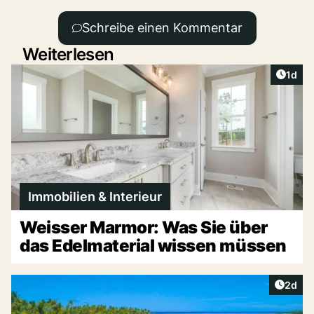
Schreibe einen Kommentar
Weiterlesen
Artike
1d
Immobilien & Interieur
Weisser Marmor: Was Sie über
das Edelmaterial wissen müssen
Artike
2d