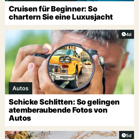
Cruisen für Beginner: So
chartern Sie eine Luxusjacht
Artike
4d
Autos
Schicke Schlitten: So gelingen
atemberaubende Fotos von
Autos
Artike
5d