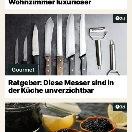
Wohnzimmer luxuriöser
Artike
2d
Gourmet
Ratgeber: Diese Messer sind in
der Küche unverzichtbar
Artike
3d