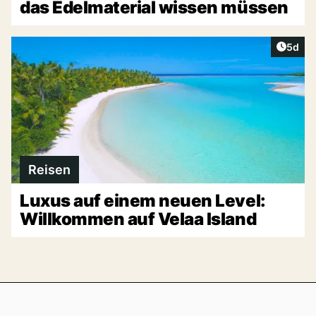
das Edelmaterial wissen müssen
Artike
5d
Reisen
Luxus auf einem neuen Level:
Willkommen auf Velaa Island
Footer