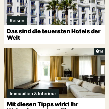
Reisen
Das sind die teuersten Hotels der
Welt
Artike
1d
Immobilien & Interieur
Mit diesen Tipps wirkt Ihr