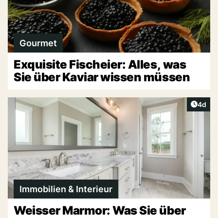
Gourmet
Exquisite Fischeier: Alles, was
Sie über Kaviar wissen müssen
Artike
4d
Immobilien & Interieur
Weisser Marmor: Was Sie über