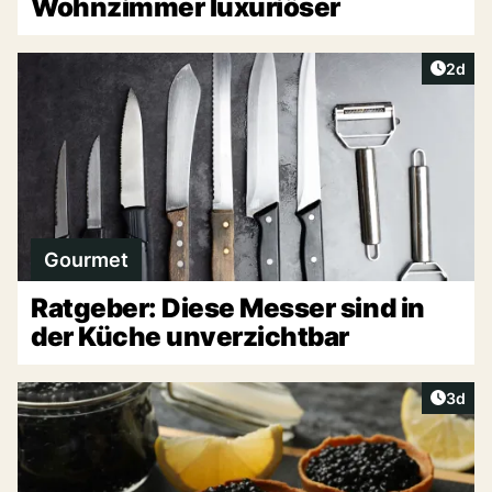
Wohnzimmer luxuriöser
Artike
2d
Gourmet
Ratgeber: Diese Messer sind in
der Küche unverzichtbar
Artike
3d