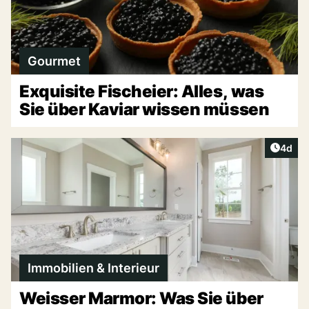
Gourmet
Exquisite Fischeier: Alles, was
Sie über Kaviar wissen müssen
Artike
4d
Immobilien & Interieur
Weisser Marmor: Was Sie über