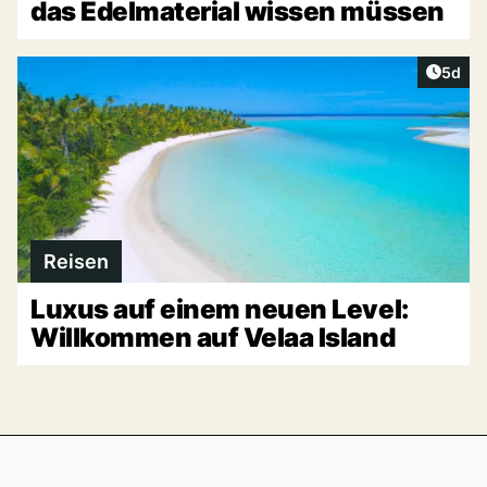
das Edelmaterial wissen müssen
Artike
5d
Reisen
Luxus auf einem neuen Level:
Willkommen auf Velaa Island
Footer