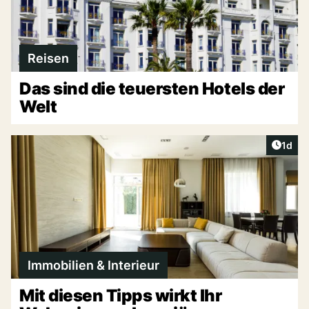
Reisen
Das sind die teuersten Hotels der
Welt
Artike
1d
Immobilien & Interieur
Mit diesen Tipps wirkt Ihr