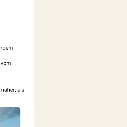
serdem
n vom
 näher, als