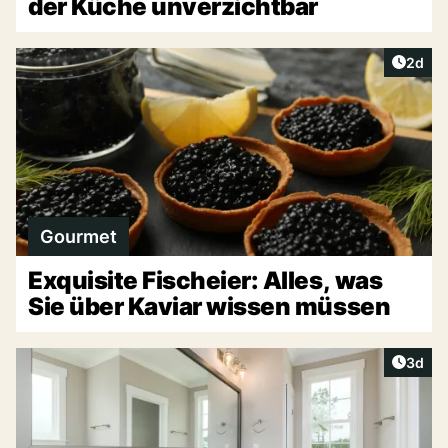
der Küche unverzichtbar
Artike
2d
Gourmet
Exquisite Fischeier: Alles, was
Sie über Kaviar wissen müssen
Artike
3d