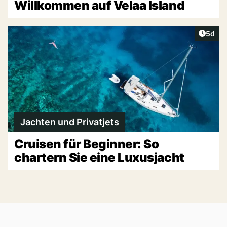
Willkommen auf Velaa Island
Artike
5d
Jachten und Privatjets
Cruisen für Beginner: So
chartern Sie eine Luxusjacht
Footer