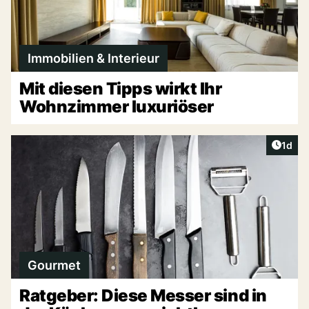
Immobilien & Interieur
Mit diesen Tipps wirkt Ihr
Wohnzimmer luxuriöser
Artike
1d
Gourmet
Ratgeber: Diese Messer sind in