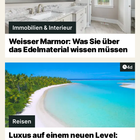
Immobilien & Interieur
Weisser Marmor: Was Sie über
das Edelmaterial wissen müssen
Artike
4d
Reisen
Luxus auf einem neuen Level: