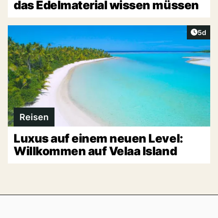
das Edelmaterial wissen müssen
Artike
5d
Reisen
Luxus auf einem neuen Level:
Willkommen auf Velaa Island
Footer