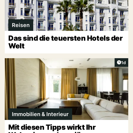
Reisen
Das sind die teuersten Hotels der
Welt
Artike
1d
Immobilien & Interieur
Mit diesen Tipps wirkt Ihr