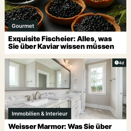
Gourmet
Exquisite Fischeier: Alles, was
Sie über Kaviar wissen müssen
Artike
4d
Immobilien & Interieur
Weisser Marmor: Was Sie über