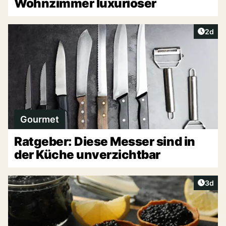
Wohnzimmer luxuriöser
Artike
2d
Gourmet
Ratgeber: Diese Messer sind in
der Küche unverzichtbar
Artike
3d