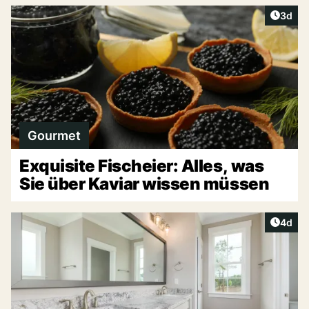
Artike
3d
Gourmet
Exquisite Fischeier: Alles, was
Sie über Kaviar wissen müssen
Artike
4d