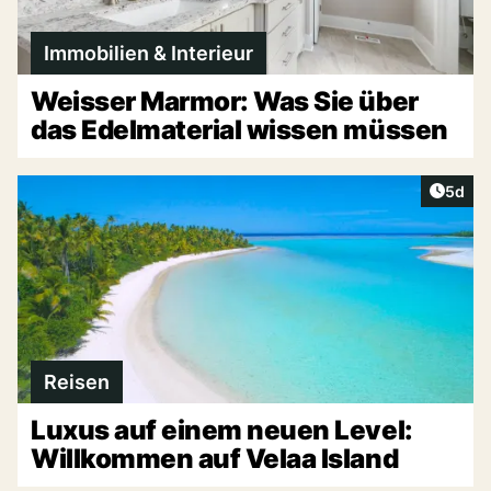
Immobilien & Interieur
Weisser Marmor: Was Sie über
das Edelmaterial wissen müssen
Artike
5d
Reisen
Luxus auf einem neuen Level:
Willkommen auf Velaa Island