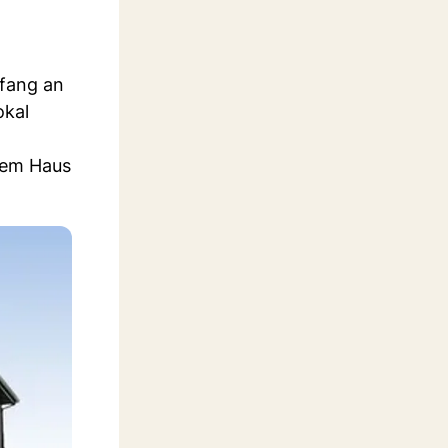
nfang an
okal
inem Haus