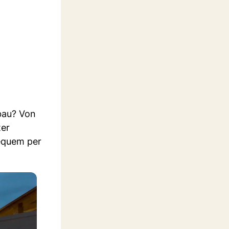
bau? Von
ter
equem per