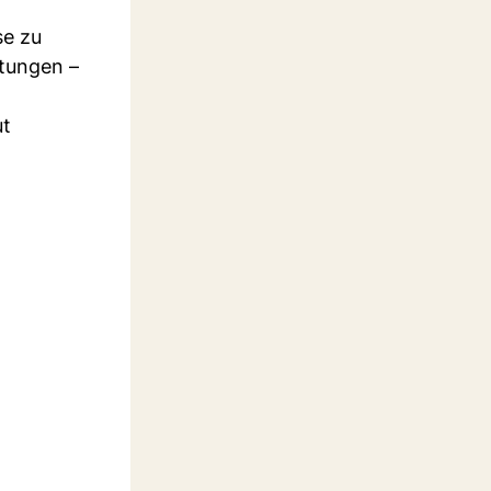
se zu
ttungen –
ut