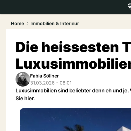
luxury.
NAU
Home
Immobilien & Interieur
Die heissesten T
Luxusimmobilie
Fabia Söllner
31.03.2026 - 08:01
Luxusimmobilien sind beliebter denn eh und je.
Sie hier.