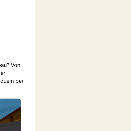
bau? Von
ter
equem per