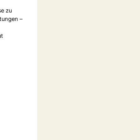
se zu
ttungen –
ut