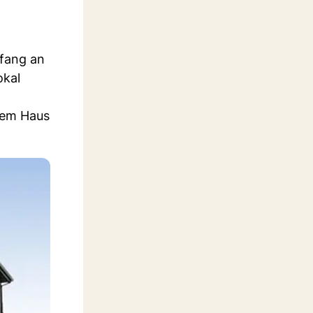
nfang an
okal
inem Haus