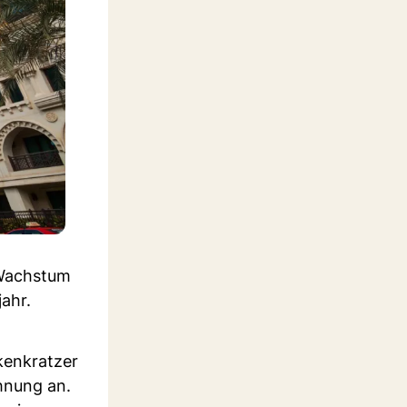
n Wachstum
ahr.
lkenkratzer
hnung an.