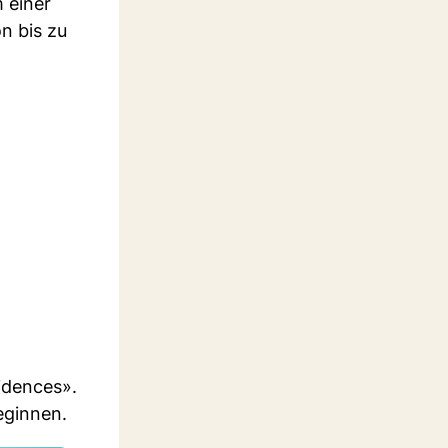
m einer
n bis zu
idences».
eginnen.