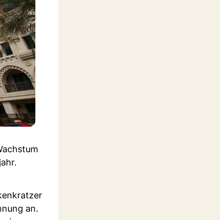
n Wachstum
ahr.
lkenkratzer
hnung an.