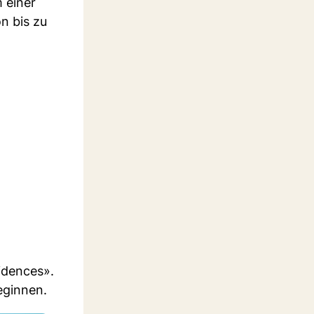
m einer
n bis zu
idences».
eginnen.