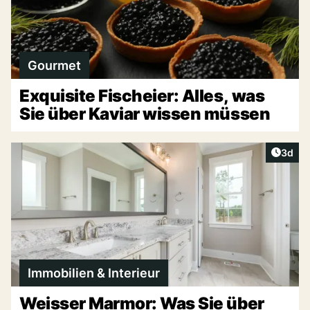
Gourmet
Exquisite Fischeier: Alles, was
Sie über Kaviar wissen müssen
Artike
3d
Immobilien & Interieur
Weisser Marmor: Was Sie über