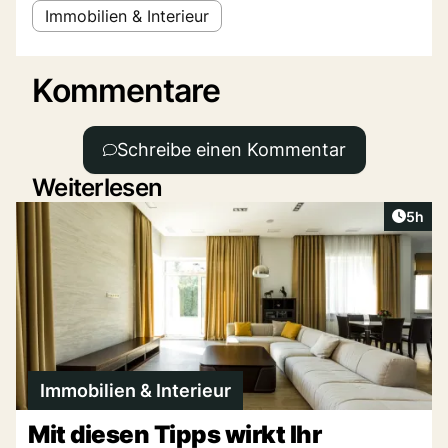
Immobilien & Interieur
Kommentare
Schreibe einen Kommentar
Weiterlesen
Artike
5h
Immobilien & Interieur
Mit diesen Tipps wirkt Ihr