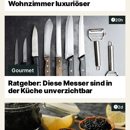
Wohnzimmer luxuriöser
Artikel 
20h
Gourmet
Ratgeber: Diese Messer sind in
der Küche unverzichtbar
Artike
2d