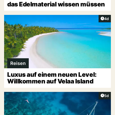
das Edelmaterial wissen müssen
Artike
4d
Reisen
Luxus auf einem neuen Level:
Willkommen auf Velaa Island
Artike
5d