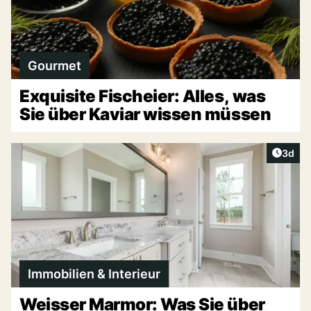
Gourmet
Exquisite Fischeier: Alles, was
Sie über Kaviar wissen müssen
Artike
3d
Immobilien & Interieur
Weisser Marmor: Was Sie über