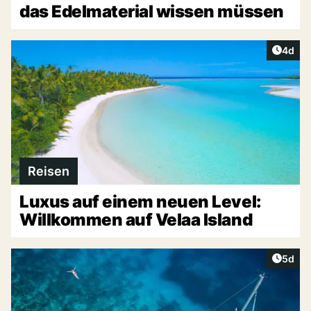
das Edelmaterial wissen müssen
Artike
4d
Reisen
Luxus auf einem neuen Level:
Willkommen auf Velaa Island
Artike
5d