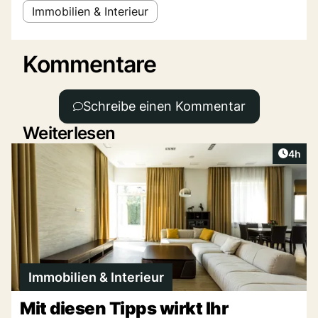
Immobilien & Interieur
Kommentare
Schreibe einen Kommentar
Weiterlesen
Artike
4h
Immobilien & Interieur
Mit diesen Tipps wirkt Ihr