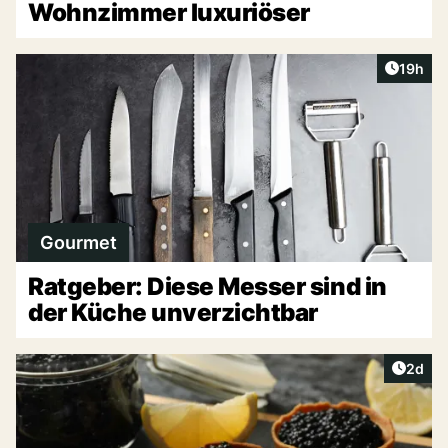
Wohnzimmer luxuriöser
Artikel
19h
Gourmet
Ratgeber: Diese Messer sind in
der Küche unverzichtbar
Artike
2d