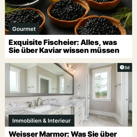
Gourmet
Exquisite Fischeier: Alles, was
Sie über Kaviar wissen müssen
Artike
3d
Immobilien & Interieur
Weisser Marmor: Was Sie über