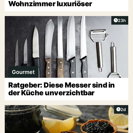
Wohnzimmer luxuriöser
Artikel 
23h
Gourmet
Ratgeber: Diese Messer sind in
der Küche unverzichtbar
Artike
2d