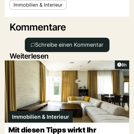
Immobilien & Interieur
Kommentare
Schreibe einen Kommentar
Weiterlesen
Artike
8h
Immobilien & Interieur
Mit diesen Tipps wirkt Ihr