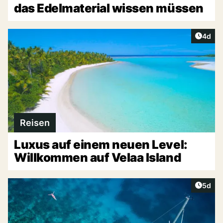
das Edelmaterial wissen müssen
Artike
4d
Reisen
Luxus auf einem neuen Level:
Willkommen auf Velaa Island
Artike
5d