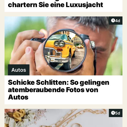
chartern Sie eine Luxusjacht
Artike
4d
Autos
Schicke Schlitten: So gelingen
atemberaubende Fotos von
Autos
Artike
5d