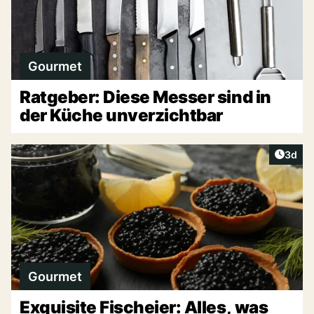
Gourmet
Ratgeber: Diese Messer sind in
der Küche unverzichtbar
Artike
3d
Gourmet
Exquisite Fischeier: Alles, was