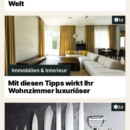
Welt
Artike
1d
Immobilien & Interieur
Mit diesen Tipps wirkt Ihr
Wohnzimmer luxuriöser
Artike
2d