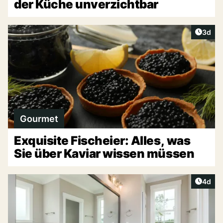
der Küche unverzichtbar
Artike
3d
Gourmet
Exquisite Fischeier: Alles, was
Sie über Kaviar wissen müssen
Artike
4d