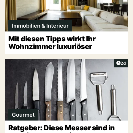
Immobilien & Interieur
Mit diesen Tipps wirkt Ihr
Wohnzimmer luxuriöser
Artike
2d
Gourmet
Ratgeber: Diese Messer sind in