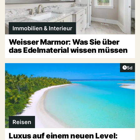
Immobilien & Interieur
Weisser Marmor: Was Sie über
das Edelmaterial wissen müssen
Artike
5d
Reisen
Luxus auf einem neuen Level: