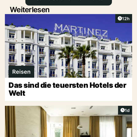
Weiterlesen
Artikel
12h
Reisen
Das sind die teuersten Hotels der
Welt
Artike
1d