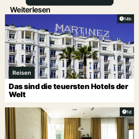
Weiterlesen
Artikel
14h
Reisen
Das sind die teuersten Hotels der
Welt
Artike
1d