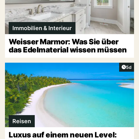
Immobilien & Interieur
Weisser Marmor: Was Sie über
das Edelmaterial wissen müssen
Artike
5d
Reisen
Luxus auf einem neuen Level: