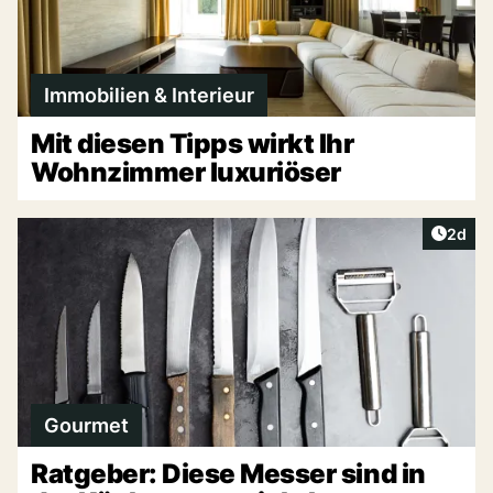
Immobilien & Interieur
Mit diesen Tipps wirkt Ihr
Wohnzimmer luxuriöser
Artike
2d
Gourmet
Ratgeber: Diese Messer sind in