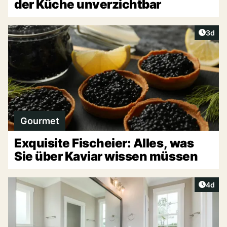
der Küche unverzichtbar
Artike
3d
Gourmet
Exquisite Fischeier: Alles, was
Sie über Kaviar wissen müssen
Artike
4d