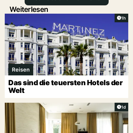
Weiterlesen
Artike
1h
Reisen
Das sind die teuersten Hotels der
Welt
Artike
1d