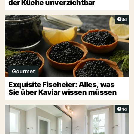
der Küche unverzichtbar
Artike
3d
Gourmet
Exquisite Fischeier: Alles, was
Sie über Kaviar wissen müssen
Artike
4d