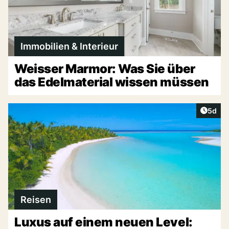
Immobilien & Interieur
Weisser Marmor: Was Sie über
das Edelmaterial wissen müssen
Artike
5d
Reisen
Luxus auf einem neuen Level: