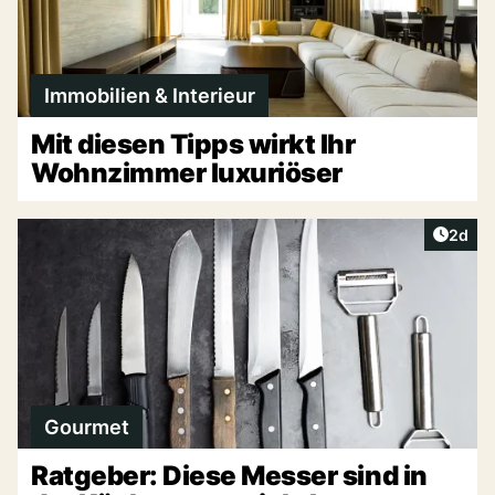
Immobilien & Interieur
Mit diesen Tipps wirkt Ihr
Wohnzimmer luxuriöser
Artike
2d
Gourmet
Ratgeber: Diese Messer sind in