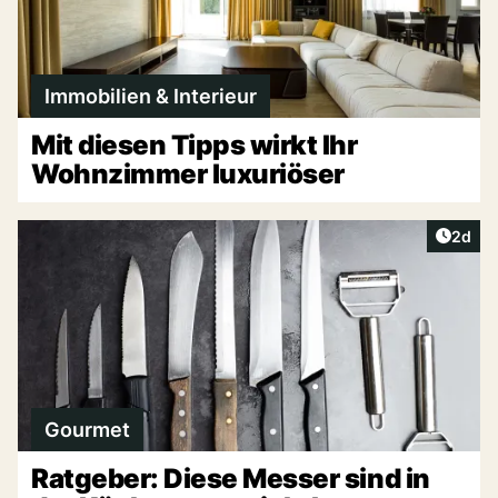
Immobilien & Interieur
Mit diesen Tipps wirkt Ihr
Wohnzimmer luxuriöser
Artike
2d
Gourmet
Ratgeber: Diese Messer sind in