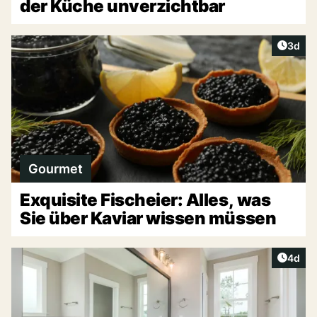
der Küche unverzichtbar
Artike
3d
Gourmet
Exquisite Fischeier: Alles, was
Sie über Kaviar wissen müssen
Artike
4d