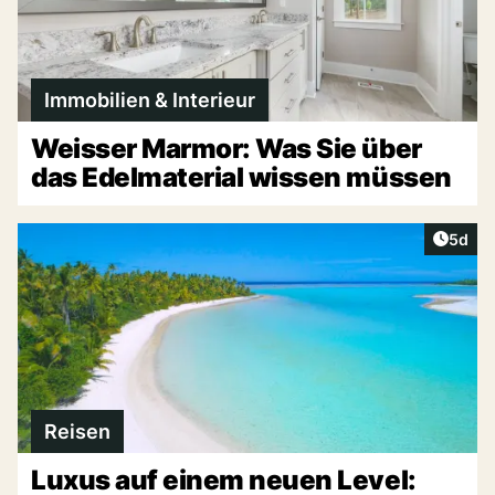
Immobilien & Interieur
Weisser Marmor: Was Sie über
das Edelmaterial wissen müssen
Artike
5d
Reisen
Luxus auf einem neuen Level: