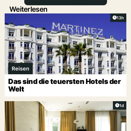
Weiterlesen
Artikel
13h
Reisen
Das sind die teuersten Hotels der
Welt
Artike
1d