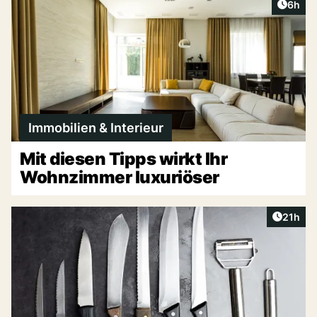
Artike
6h
Immobilien & Interieur
Mit diesen Tipps wirkt Ihr
Wohnzimmer luxuriöser
Artikel
21h