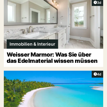
Artike
3d
Immobilien & Interieur
Weisser Marmor: Was Sie über
das Edelmaterial wissen müssen
Artike
4d