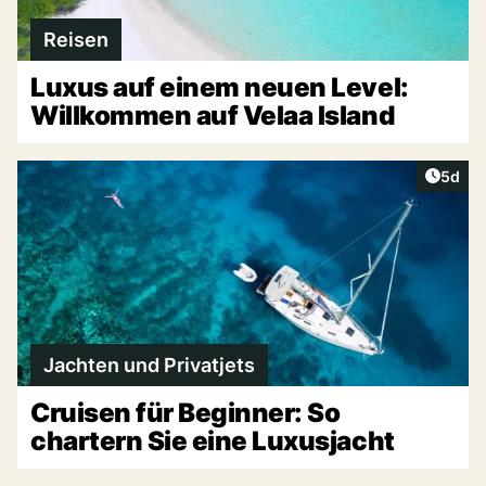
Reisen
Luxus auf einem neuen Level:
Willkommen auf Velaa Island
Artike
5d
Jachten und Privatjets
Cruisen für Beginner: So
chartern Sie eine Luxusjacht