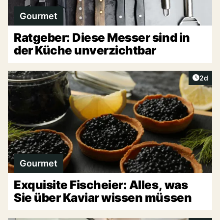
Gourmet
Ratgeber: Diese Messer sind in
der Küche unverzichtbar
Artike
2d
Gourmet
Exquisite Fischeier: Alles, was
Sie über Kaviar wissen müssen