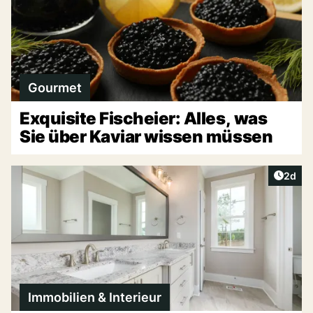
Gourmet
Exquisite Fischeier: Alles, was
Sie über Kaviar wissen müssen
Artike
2d
Immobilien & Interieur