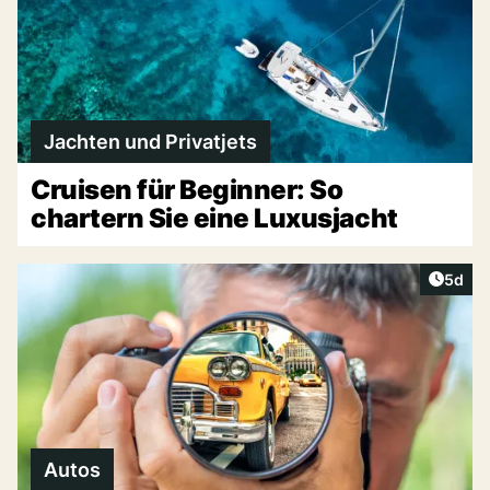
Jachten und Privatjets
Cruisen für Beginner: So
chartern Sie eine Luxusjacht
Artike
5d
Autos