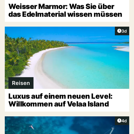
Weisser Marmor: Was Sie über
das Edelmaterial wissen müssen
Artike
3d
Reisen
Luxus auf einem neuen Level:
Willkommen auf Velaa Island
Artike
4d