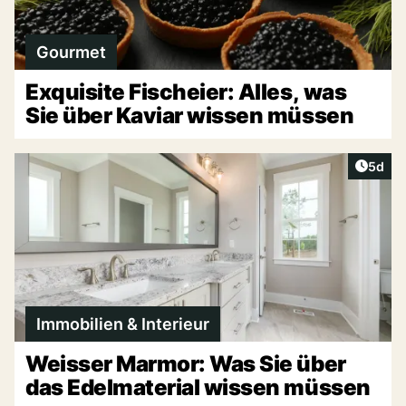
Gourmet
Exquisite Fischeier: Alles, was
Sie über Kaviar wissen müssen
Artike
5d
Immobilien & Interieur
Weisser Marmor: Was Sie über
das Edelmaterial wissen müssen