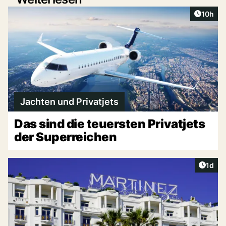
Artikel
10h
Jachten und Privatjets
Das sind die teuersten Privatjets
der Superreichen
Artike
1d