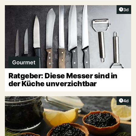
Artike
3d
Gourmet
Ratgeber: Diese Messer sind in
der Küche unverzichtbar
Artike
4d