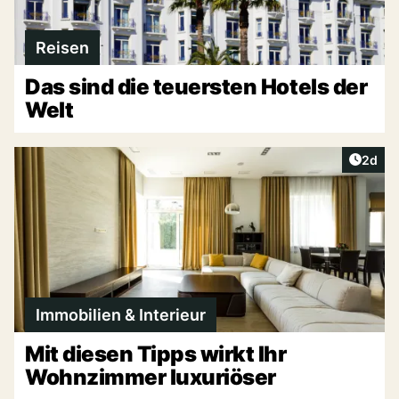
Reisen
Das sind die teuersten Hotels der
Welt
Artike
2d
Immobilien & Interieur
Mit diesen Tipps wirkt Ihr
Wohnzimmer luxuriöser