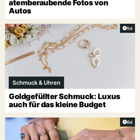
atemberaubende Fotos von
Autos
Artike
5d
Schmuck & Uhren
Goldgefüllter Schmuck: Luxus
auch für das kleine Budget
Artike
6d