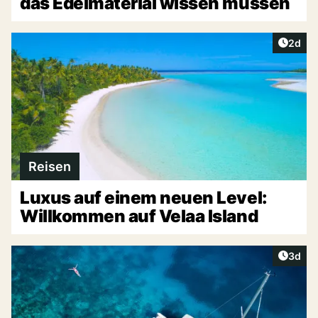
das Edelmaterial wissen müssen
Artike
2d
Reisen
Luxus auf einem neuen Level:
Willkommen auf Velaa Island
Artike
3d