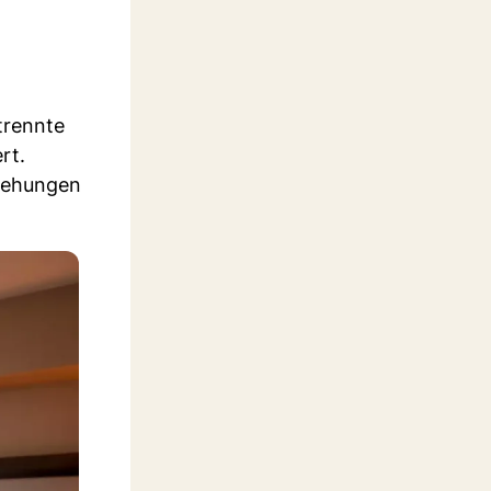
trennte
rt.
ziehungen