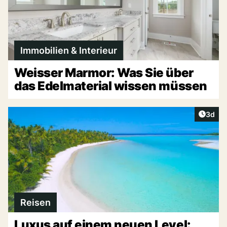
Immobilien & Interieur
Weisser Marmor: Was Sie über
das Edelmaterial wissen müssen
Artike
3d
Reisen
Luxus auf einem neuen Level: