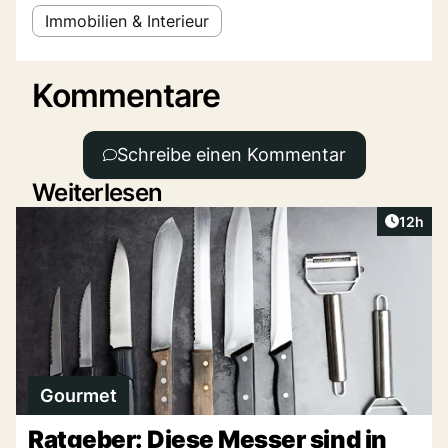
Immobilien & Interieur
Kommentare
Schreibe einen Kommentar
Weiterlesen
Artikel
12h
Gourmet
Ratgeber: Diese Messer sind in