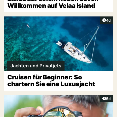
Willkommen auf Velaa Island
Artike
4d
Jachten und Privatjets
Cruisen für Beginner: So
chartern Sie eine Luxusjacht
Artike
5d