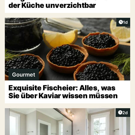
der Küche unverzichtbar
Artike
1d
Gourmet
Exquisite Fischeier: Alles, was
Sie über Kaviar wissen müssen
Artike
2d