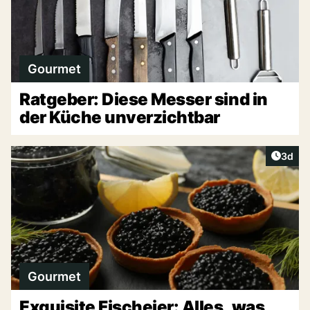
Gourmet
Ratgeber: Diese Messer sind in
der Küche unverzichtbar
Artike
3d
Gourmet
Exquisite Fischeier: Alles, was