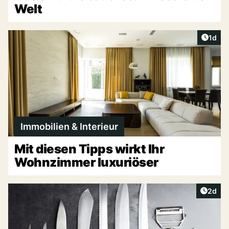
Welt
Artike
1d
Immobilien & Interieur
Mit diesen Tipps wirkt Ihr
Wohnzimmer luxuriöser
Artike
2d