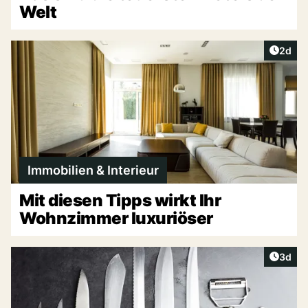
Welt
Artike
2d
Immobilien & Interieur
Mit diesen Tipps wirkt Ihr
Wohnzimmer luxuriöser
Artike
3d