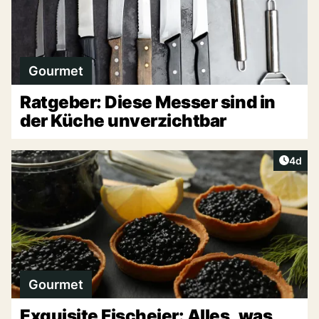
Gourmet
Ratgeber: Diese Messer sind in
der Küche unverzichtbar
Artike
4d
Gourmet
Exquisite Fischeier: Alles, was