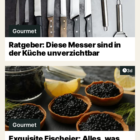
Gourmet
Ratgeber: Diese Messer sind in
der Küche unverzichtbar
Artike
3d
Gourmet
Exquisite Fischeier: Alles, was