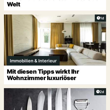
Welt
Artike
1d
Immobilien & Interieur
Mit diesen Tipps wirkt Ihr
Wohnzimmer luxuriöser
Artike
2d