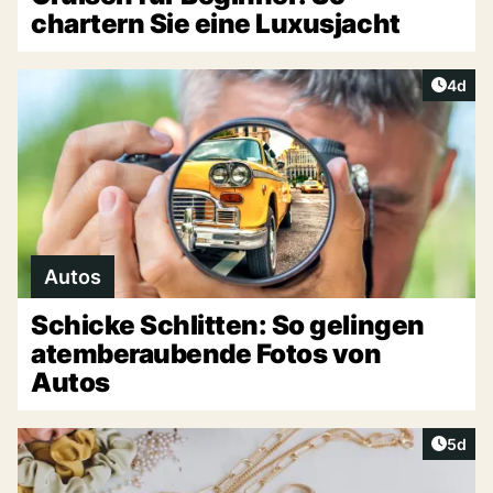
chartern Sie eine Luxusjacht
Artike
4d
Autos
Schicke Schlitten: So gelingen
atemberaubende Fotos von
Autos
Artike
5d