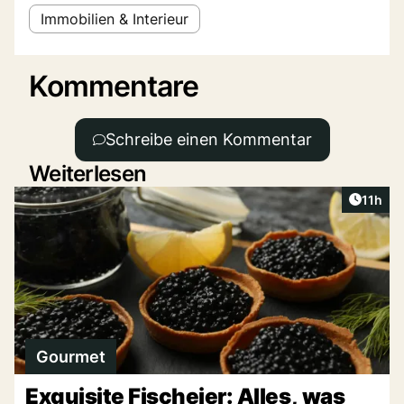
Immobilien & Interieur
Kommentare
Schreibe einen Kommentar
Weiterlesen
Artikel
11h
Gourmet
Exquisite Fischeier: Alles, was