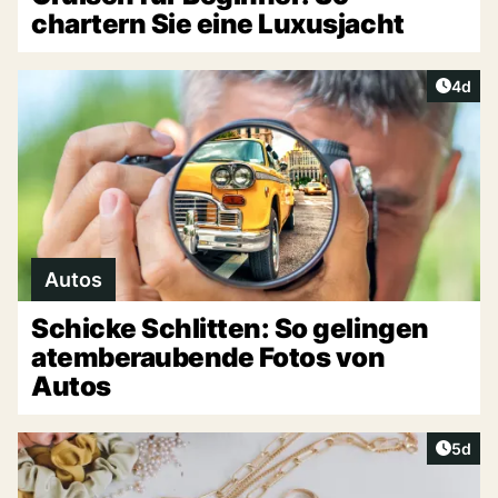
chartern Sie eine Luxusjacht
Artike
4d
Autos
Schicke Schlitten: So gelingen
atemberaubende Fotos von
Autos
Artike
5d