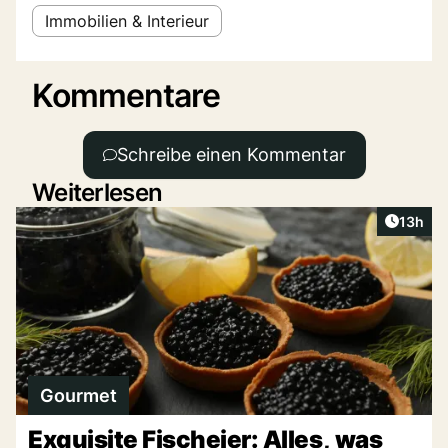
Immobilien & Interieur
Kommentare
Schreibe einen Kommentar
Weiterlesen
Artikel
13h
Gourmet
Exquisite Fischeier: Alles, was