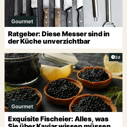
Gourmet
Ratgeber: Diese Messer sind in
der Küche unverzichtbar
Artike
2d
Gourmet
Exquisite Fischeier: Alles, was
Sie über Kaviar wissen müssen