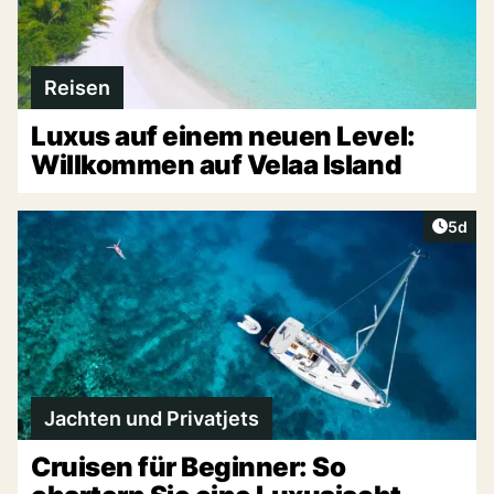
Reisen
Luxus auf einem neuen Level:
Willkommen auf Velaa Island
Artike
5d
Jachten und Privatjets
Cruisen für Beginner: So