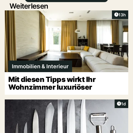
Weiterlesen
Artikel
13h
Immobilien & Interieur
Mit diesen Tipps wirkt Ihr
Wohnzimmer luxuriöser
Artike
1d