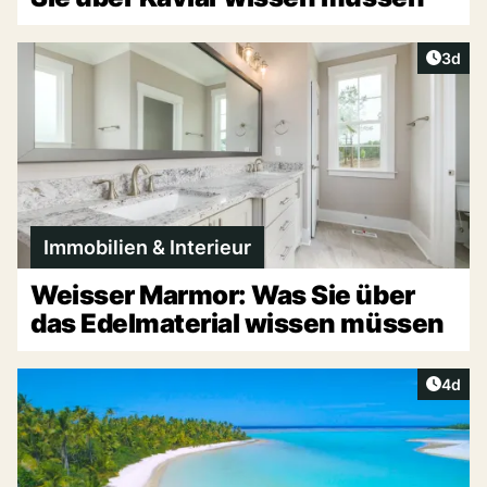
Artike
3d
Immobilien & Interieur
Weisser Marmor: Was Sie über
das Edelmaterial wissen müssen
Artike
4d