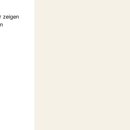
r zeigen
en