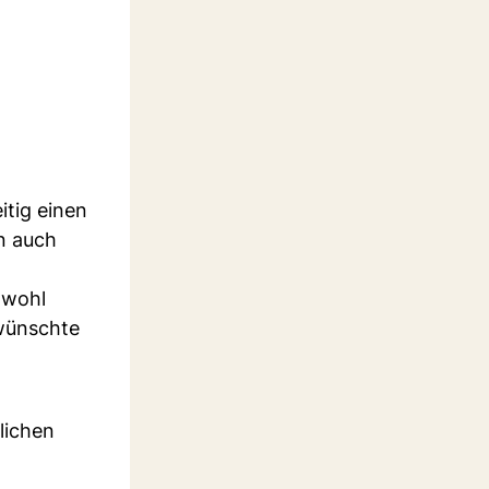
itig einen
n auch
owohl
wünschte
lichen