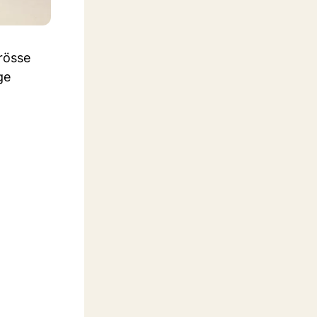
Grösse
ge