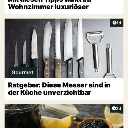
Wohnzimmer luxuriöser
Artike
1d
Gourmet
Ratgeber: Diese Messer sind in
der Küche unverzichtbar
Artike
2d