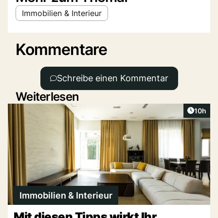
Immobilien & Interieur
Kommentare
Schreibe einen Kommentar
Weiterlesen
Artikel
10h
Immobilien & Interieur
Mit diesen Tipps wirkt Ihr