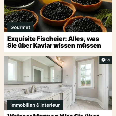
Gourmet
Exquisite Fischeier: Alles, was
Sie über Kaviar wissen müssen
Artike
3d
Immobilien & Interieur