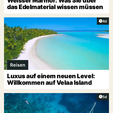
Weisser Marmor: Was Sie über
das Edelmaterial wissen müssen
Artike
4d
Reisen
Luxus auf einem neuen Level:
Willkommen auf Velaa Island
Artike
5d