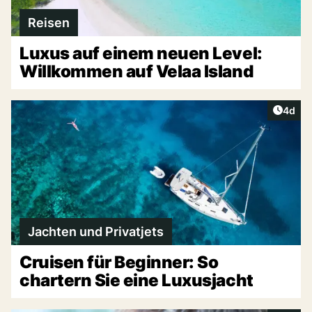
Reisen
Luxus auf einem neuen Level:
Willkommen auf Velaa Island
Artike
4d
Jachten und Privatjets
Cruisen für Beginner: So
chartern Sie eine Luxusjacht