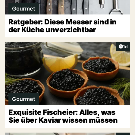
Gourmet
Ratgeber: Diese Messer sind in
der Küche unverzichtbar
Artike
1d
Gourmet
Exquisite Fischeier: Alles, was
Sie über Kaviar wissen müssen