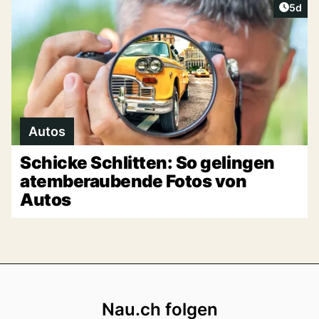
Artike
5d
Autos
Schicke Schlitten: So gelingen
atemberaubende Fotos von
Autos
Footer
Nau.ch folgen