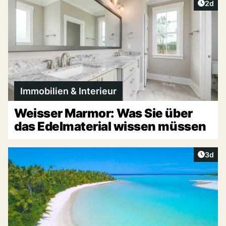
Artike
2d
Immobilien & Interieur
Weisser Marmor: Was Sie über
das Edelmaterial wissen müssen
Artike
3d