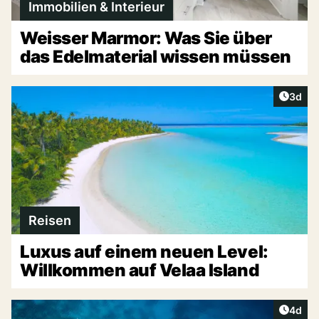
Immobilien & Interieur
Weisser Marmor: Was Sie über
das Edelmaterial wissen müssen
Artike
3d
Reisen
Luxus auf einem neuen Level:
Willkommen auf Velaa Island
Artike
4d