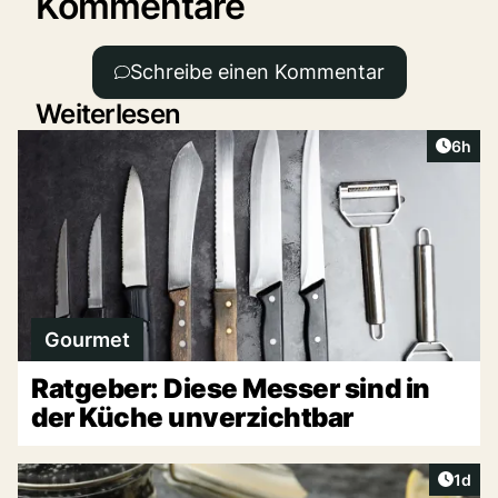
Kommentare
Schreibe einen Kommentar
Weiterlesen
Artike
6h
Gourmet
Ratgeber: Diese Messer sind in
der Küche unverzichtbar
Artike
1d