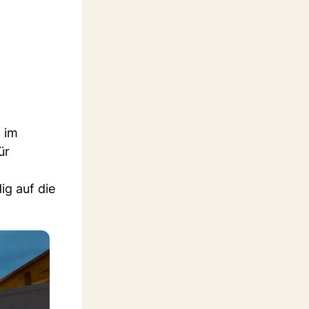
 im
ür
ig auf die