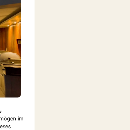
s
ermögen im
ieses