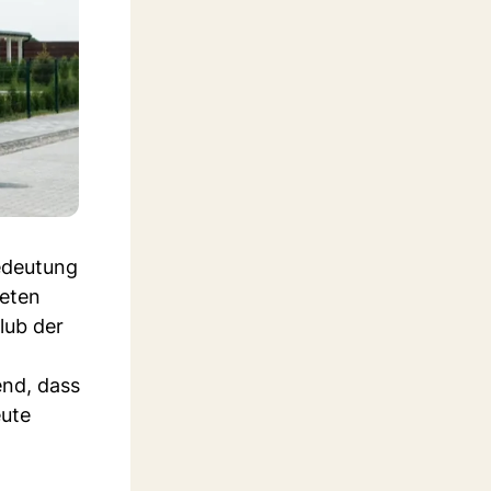
Bedeutung
ieten
lub der
end, dass
eute