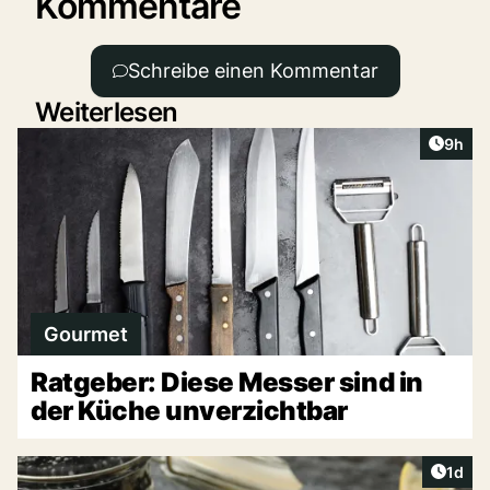
Kommentare
Schreibe einen Kommentar
Weiterlesen
Artike
9h
Gourmet
Ratgeber: Diese Messer sind in
der Küche unverzichtbar
Artike
1d