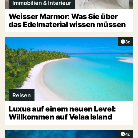
Immobilien & Interieur
Weisser Marmor: Was Sie über
das Edelmaterial wissen müssen
Artike
3d
Reisen
Luxus auf einem neuen Level:
Willkommen auf Velaa Island
Artike
4d