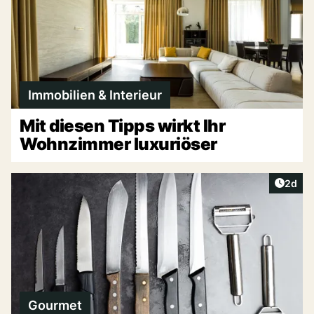
Immobilien & Interieur
Mit diesen Tipps wirkt Ihr
Wohnzimmer luxuriöser
Artike
2d
Gourmet