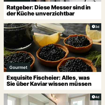
Ratgeber: Diese Messer sind in
der Küche unverzichtbar
Artike
3d
Gourmet
Exquisite Fischeier: Alles, was
Sie über Kaviar wissen müssen
Artike
4d