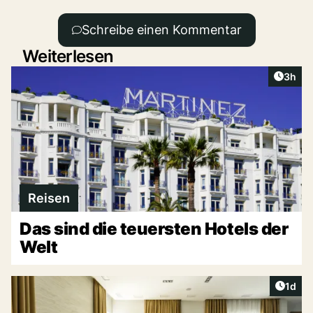
Schreibe einen Kommentar
Weiterlesen
Artike
3h
Reisen
Das sind die teuersten Hotels der
Welt
Artike
1d