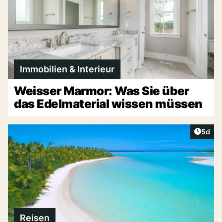
Immobilien & Interieur
Weisser Marmor: Was Sie über
das Edelmaterial wissen müssen
Artike
5d
Reisen