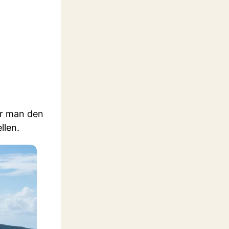
or man den
llen.