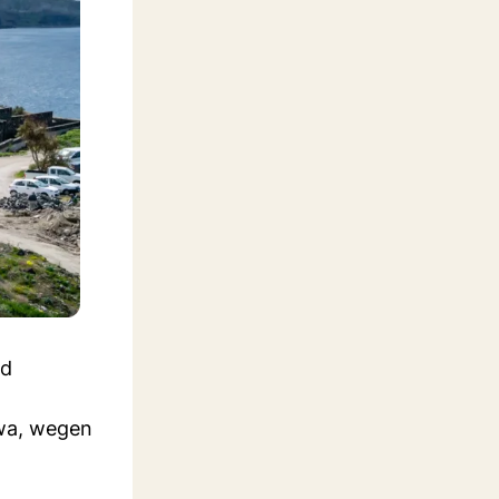
nd
twa, wegen