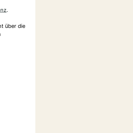
anz
.
t über die
n