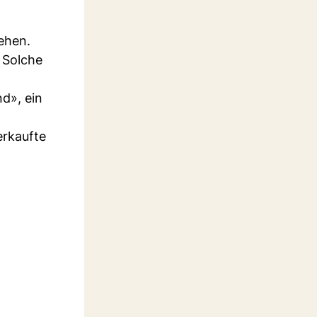
ehen.
 Solche
d», ein
erkaufte