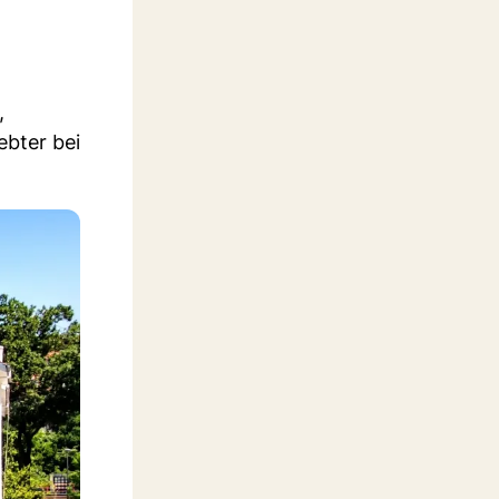
,
ebter bei