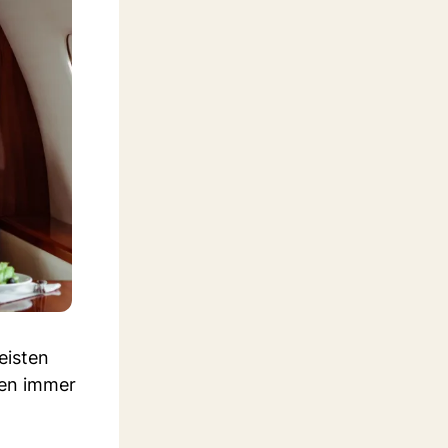
eisten
nen immer