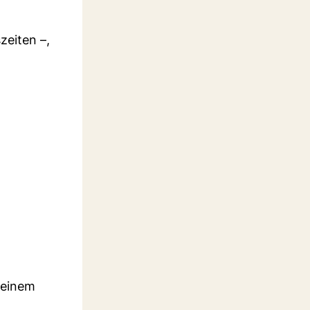
zeiten –,
seinem