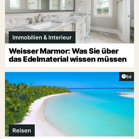
Immobilien & Interieur
Weisser Marmor: Was Sie über
das Edelmaterial wissen müssen
Artike
5d
Reisen