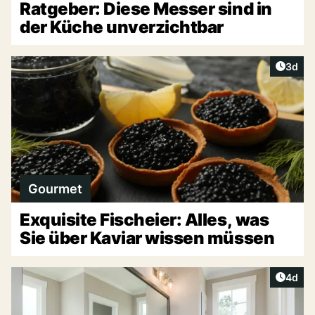
Ratgeber: Diese Messer sind in
der Küche unverzichtbar
Artike
3d
Gourmet
Exquisite Fischeier: Alles, was
Sie über Kaviar wissen müssen
Artike
4d