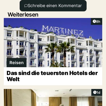
Schreibe einen Kommentar
Weiterlesen
Artike
8h
Reisen
Das sind die teuersten Hotels der
Welt
Artike
1d