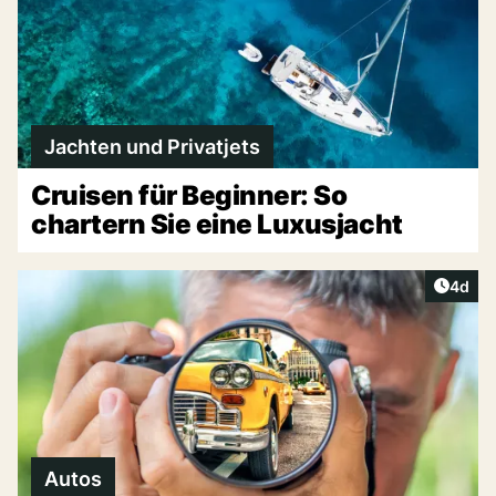
Jachten und Privatjets
Cruisen für Beginner: So
chartern Sie eine Luxusjacht
Artike
4d
Autos