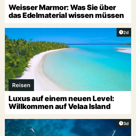
Weisser Marmor: Was Sie über
das Edelmaterial wissen müssen
Artike
2d
Reisen
Luxus auf einem neuen Level:
Willkommen auf Velaa Island
Artike
3d