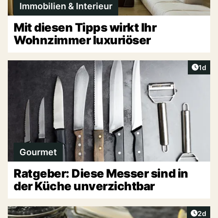
Immobilien & Interieur
Mit diesen Tipps wirkt Ihr
Wohnzimmer luxuriöser
Artike
1d
Gourmet
Ratgeber: Diese Messer sind in
der Küche unverzichtbar
Artike
2d