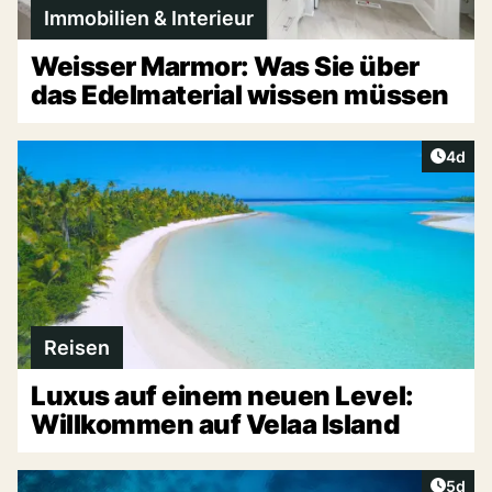
Immobilien & Interieur
Weisser Marmor: Was Sie über
das Edelmaterial wissen müssen
Artike
4d
Reisen
Luxus auf einem neuen Level:
Willkommen auf Velaa Island
Artike
5d